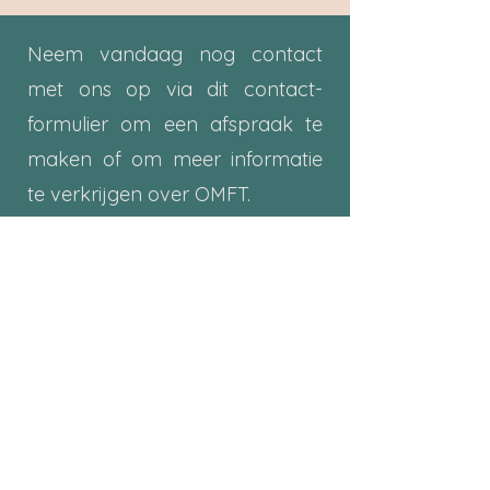
Neem vandaag nog contact
met ons op via dit contact­
formulier om een afspraak te
maken of om meer informatie
te verkrijgen over OMFT.
Voornaam
Achternaam
E-mailadres