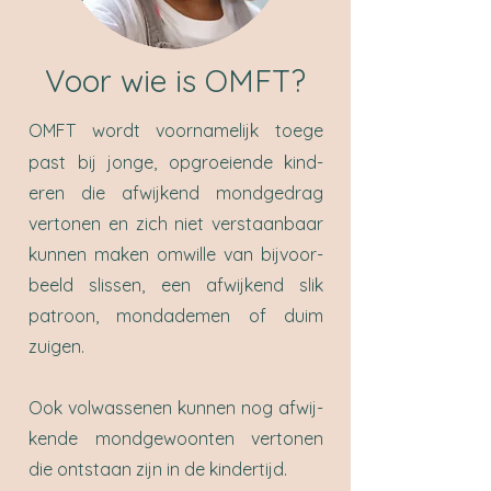
Voor wie is OMFT?
OMFT wordt voornamelijk toe­ge
past bij jonge, opgroeiende kind­
eren die afwijkend mondgedrag
vertonen en zich niet verstaanbaar
kunnen
maken omwille van bij­
voor­
beeld
slissen,
een afwijkend slik
patroon
,
mondademen of duim
zuigen.
Ook volwassenen kunnen nog af­wij­
ken­de mondgewoonten ver
to
nen
die ontstaan zijn in de kin­der­tijd.