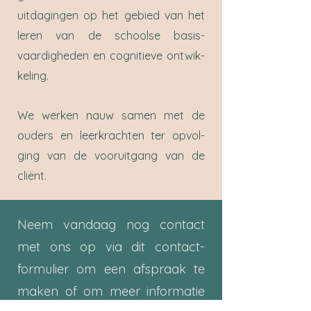
uitdagingen op het gebied van het
leren van de schoolse basis­
vaardigheden en cognitieve ont­wik­
ke­ling.
We werken nauw samen met de
ouders en leerkrachten ter op­vol­
ging van de vooruitgang van de
cliënt.
Neem vandaag nog contact
met ons op via dit contact­
formulier om een afspraak te
maken of om meer in­for­matie